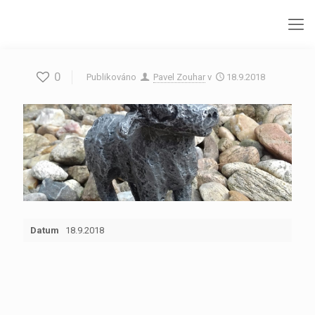
0
Publikováno
Pavel Zouhar
v
18.9.2018
Datum
18.9.2018