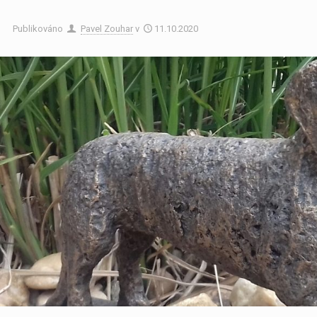
Publikováno
Pavel Zouhar
v
11.10.2020