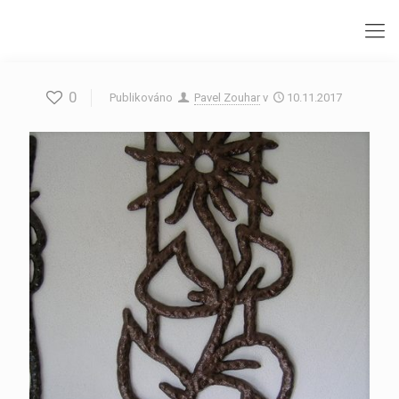
0
Publikováno
Pavel Zouhar
v
10.11.2017