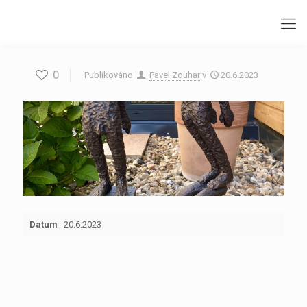
0
Publikováno
Pavel Zouhar
v
20.6.2023
Datum
20.6.2023